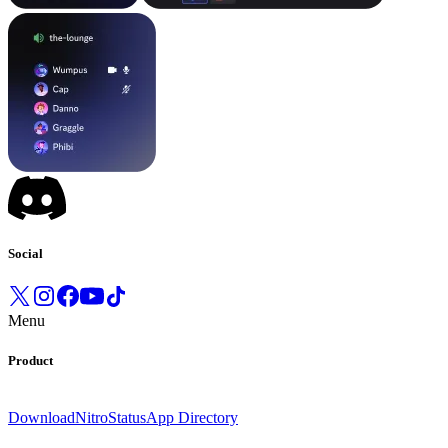
Social
Menu
Product
Download
Nitro
Status
App Directory