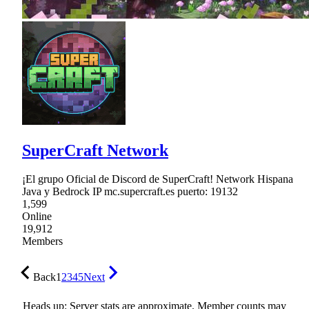
SuperCraft Network
¡El grupo Oficial de Discord de SuperCraft! Network Hispana
Java y Bedrock IP mc.supercraft.es puerto: 19132
1,599
Online
19,912
Members
Back
1
2
3
4
5
Next
Heads up: Server stats are approximate. Member counts may