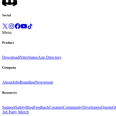
Social
Menu
Product
Download
Nitro
Status
App Directory
Company
About
Jobs
Branding
Newsroom
Resources
Support
Safety
Blog
Feedback
Creators
Community
Developers
Quests
Of
3rd Party Merch