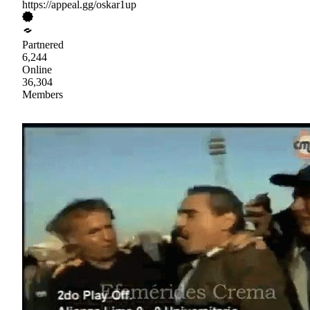
https://appeal.gg/oskar1up
Partnered
6,244
Online
36,304
Members