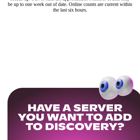
be up to one week out of date. Online counts are current within
the last six hours.
HAVE A SERVER
YOU WANT TO ADD
TO DISCOVERY?