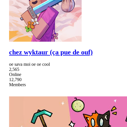
chez wyktaur (ça pue de ouf)
oe sava moi oe oe cool
2,565
Online
12,790
Members