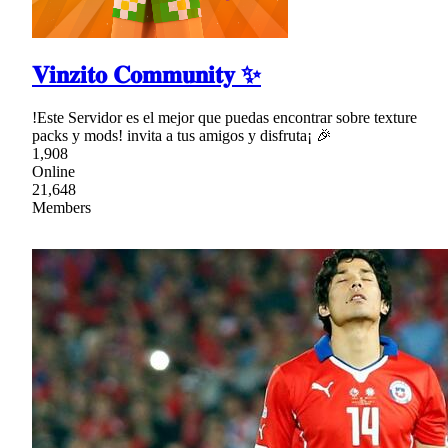
𝐕𝐢𝐧𝐳𝐢𝐭𝐨 𝐂𝐨𝐦𝐦𝐮𝐧𝐢𝐭𝐲 ✨
!Este Servidor es el mejor que puedas encontrar sobre texture
packs y mods! invita a tus amigos y disfruta¡ 🎉
1,908
Online
21,648
Members