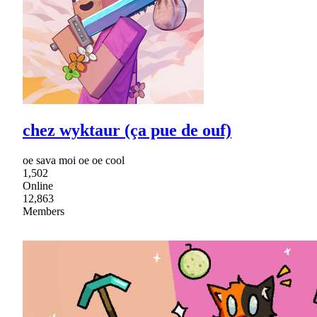
chez wyktaur (ça pue de ouf)
oe sava moi oe oe cool
1,502
Online
12,863
Members