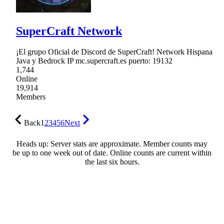
SuperCraft Network
¡El grupo Oficial de Discord de SuperCraft! Network Hispana
Java y Bedrock IP mc.supercraft.es puerto: 19132
1,744
Online
19,914
Members
Back
1
2
3
4
5
6
Next
Heads up: Server stats are approximate. Member counts may
be up to one week out of date. Online counts are current within
the last six hours.