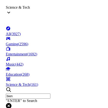
Science & Tech
All
(
3927
)
Gaming
(
2596
)
Entertainment
(
1692
)
Music
(
442
)
Education
(
268
)
Science & Tech
(
161
)
"ENTER" to Search