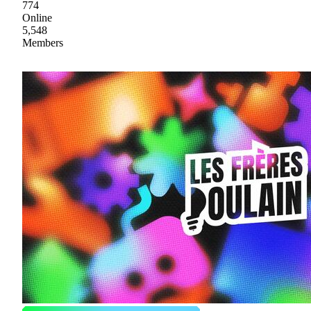
774
Online
5,548
Members