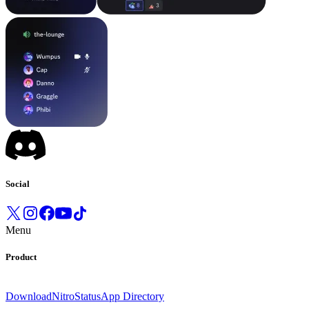
Social
Menu
Product
Download
Nitro
Status
App Directory