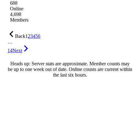
688
Online
4,698
Members
Back
1
2
3
4
5
6
…
14
Next
Heads up: Server stats are approximate. Member counts may
be up to one week out of date. Online counts are current within
the last six hours.