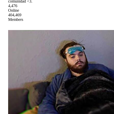
comunidad <3.
4,476
Online
404,469
Members