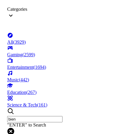
Categories
All
(
3929
)
Gaming
(
2599
)
Entertainment
(
1694
)
Music
(
442
)
Education
(
267
)
Science & Tech
(
161
)
"ENTER" to Search