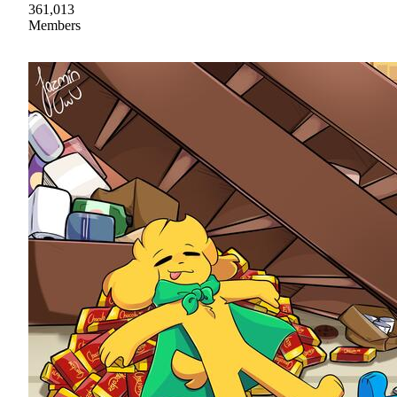
361,013
Members