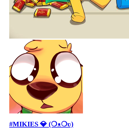
#MIKIES 💎 (❍ᴥ❍ʋ)