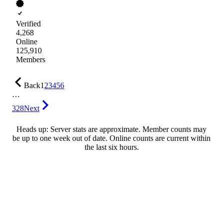
Verified
4,268
Online
125,910
Members
Back
1
2
3
4
5
6
…
328
Next
Heads up: Server stats are approximate. Member counts may
be up to one week out of date. Online counts are current within
the last six hours.