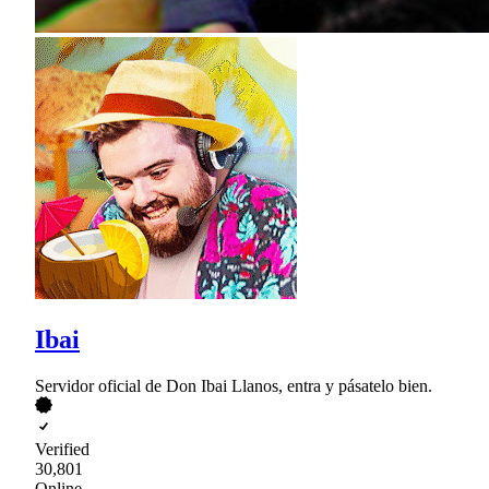
Ibai
Servidor oficial de Don Ibai Llanos, entra y pásatelo bien.
Verified
30,801
Online