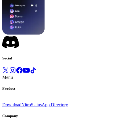
Social
Menu
Product
Download
Nitro
Status
App Directory
Company