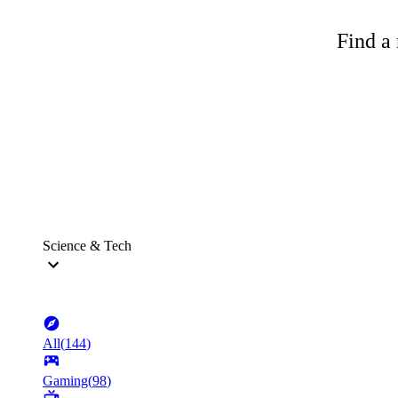
Find a 
Science & Tech
All
(
144
)
Gaming
(
98
)