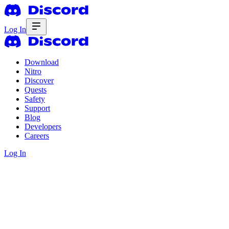
Log In
Download
Nitro
Discover
Quests
Safety
Support
Blog
Developers
Careers
Log In