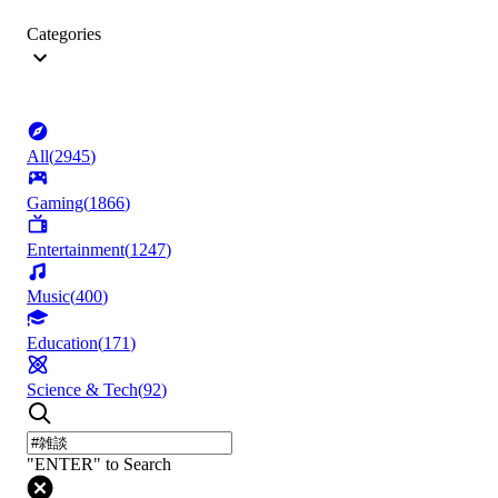
Categories
All
(
2945
)
Gaming
(
1866
)
Entertainment
(
1247
)
Music
(
400
)
Education
(
171
)
Science & Tech
(
92
)
"ENTER" to Search