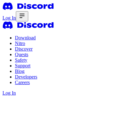
Log In
Download
Nitro
Discover
Quests
Safety
Support
Blog
Developers
Careers
Log In