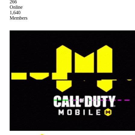
266
Online
1,640
Members