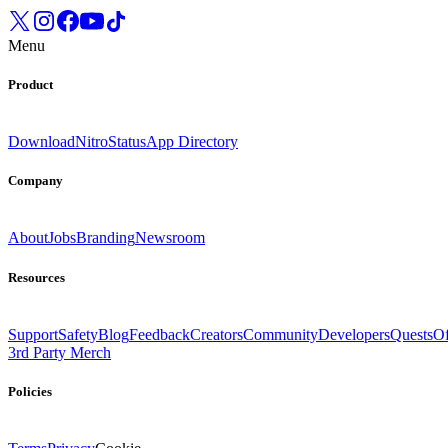
Menu
Product
Download
Nitro
Status
App Directory
Company
About
Jobs
Branding
Newsroom
Resources
Support
Safety
Blog
Feedback
Creators
Community
Developers
Quests
Of
3rd Party Merch
Policies