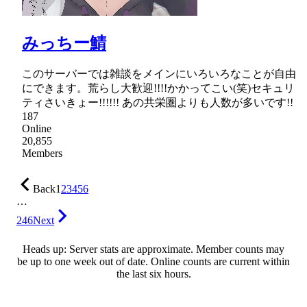
みっちー鯖
このサーバーでは雑談をメインにいろいろなことが自由
にできます。荒らし大歓迎!!!!かかってこい(笑)セキュリ
ティさいきょー!!!!!!឵឵឵ あの共栄圏よりも人数が多いです!!
187
Online
20,855
Members
Back
1
2
3
4
5
6
…
246
Next
Heads up: Server stats are approximate. Member counts may
be up to one week out of date. Online counts are current within
the last six hours.