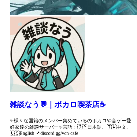
雑談なう💬｜ボカロ喫茶店☕
✨様々な国籍のメンバー集めているのボカロや音ゲー愛
好家達の雑談サーバー✨言語：🇯🇵日本語、🇹🇼中文、
🇺🇸English 🔗discord.gg/vcn-cafe