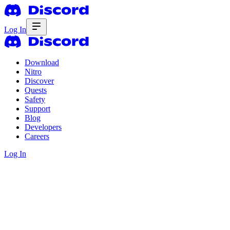
Log In
Download
Nitro
Discover
Quests
Safety
Support
Blog
Developers
Careers
Log In