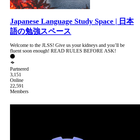
Japanese Language Study Space | 日本
語の勉強スペース
Welcome to the JLSS! Give us your kidneys and you’ll be
fluent soon enough! READ RULES BEFORE ASK!
Partnered
3,151
Online
22,591
Members