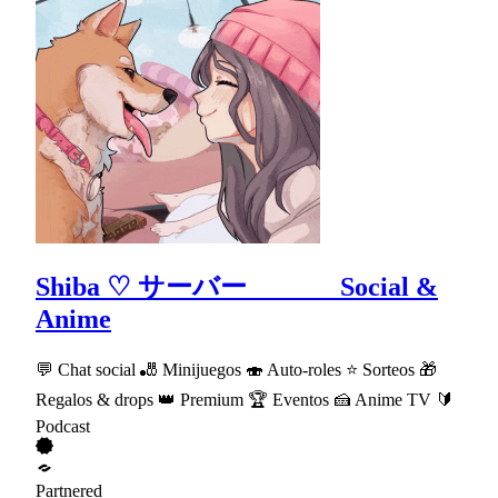
Shiba ♡ サーバー Social &
Anime
💬 Chat social 🎳 Minijuegos 🍣 Auto-roles ⭐ Sorteos 🎁
Regalos & drops 👑 Premium 🏆 Eventos 🍰 Anime TV 🔰
Podcast
Partnered