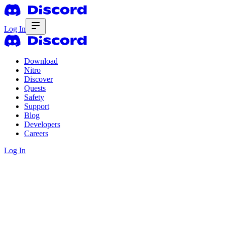
Log In
Download
Nitro
Discover
Quests
Safety
Support
Blog
Developers
Careers
Log In