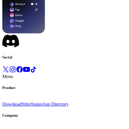
Social
Menu
Product
Download
Nitro
Status
App Directory
Company