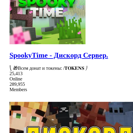
SpookyTime - Дискорд Сервер.
⎝ 🎁Всем донат и токены: /𝐓𝐎𝐊𝐄𝐍𝐒 ⎠
25,413
Online
289,955
Members