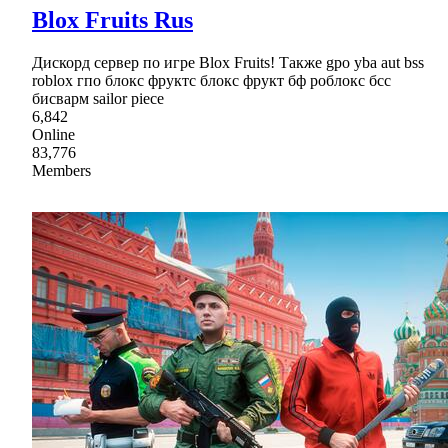
Blox Fruits Rus
Дискорд сервер по игре Blox Fruits! Также gpo yba aut bss
roblox гпо блокс фруктс блокс фрукт бф роблокс бсс
бисварм sailor piece
6,842
Online
83,776
Members