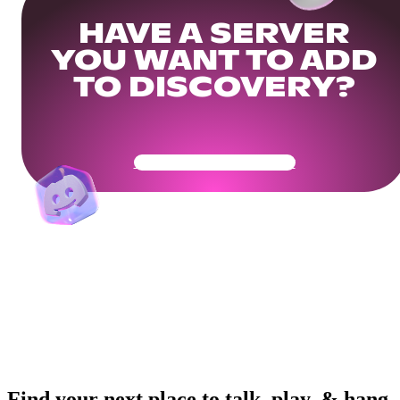
HAVE A SERVER
YOU WANT TO ADD
TO DISCOVERY?
Get Your Community Ready
Find your next place to talk, play, & hang