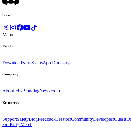
Social
Menu
Product
Download
Nitro
Status
App Directory
Company
About
Jobs
Branding
Newsroom
Resources
Support
Safety
Blog
Feedback
Creators
Community
Developers
Quests
Of
3rd Party Merch