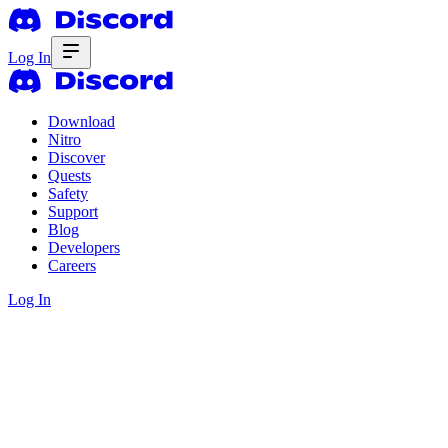
Log In
Download
Nitro
Discover
Quests
Safety
Support
Blog
Developers
Careers
Log In