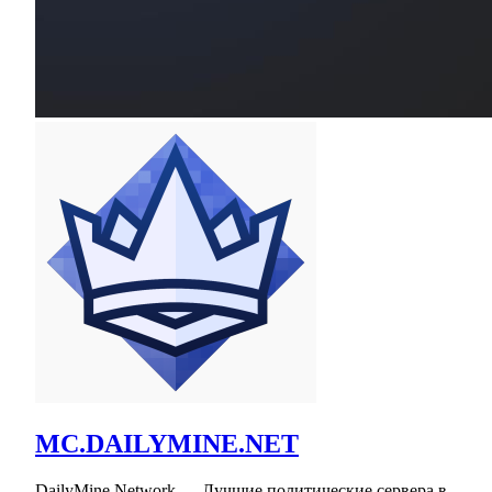
MC.DAILYMINE.NET
DailyMine Network — Лучшие политические сервера в