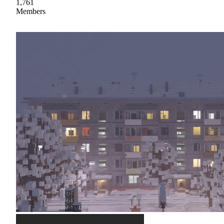
1,761
Members