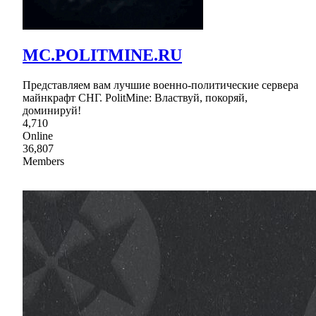
MC.POLITMINE.RU
Представляем вам лучшие военно-политические сервера
майнкрафт СНГ. PolitMine: Властвуй, покоряй,
доминируй!
4,710
Online
36,807
Members