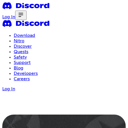
Log In
Download
Nitro
Discover
Quests
Safety
Support
Blog
Developers
Careers
Log In