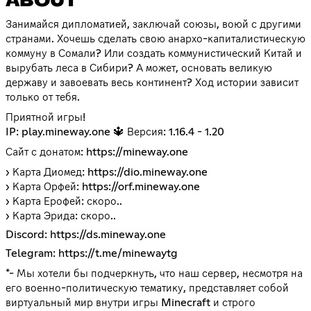
ABOUT
Занимайся дипломатией, заключай союзы, воюй с другими
странами. Хочешь сделать свою анархо-капиталистическую
коммуну в Сомали? Или создать коммунистический Китай и
вырубать леса в Сибири? А может, основать великую
державу и завоевать весь континент? Ход истории зависит
только от тебя.
Приятной игры!
IP: play.mineway.one 🔱 Версия: 1.16.4 - 1.20
Сайт с донатом:
https://mineway.one
› Карта Диомед:
https://dio.mineway.one
› Карта Орфей:
https://orf.mineway.one
› Карта Ерофей: скоро..
› Карта Эрида: скоро..
Discord:
https://ds.mineway.one
Telegram:
https://t.me/minewaytg
*- Мы хотели бы подчеркнуть, что наш сервер, несмотря на
его военно-политическую тематику, представляет собой
виртуальный мир внутри игры Minecraft и строго