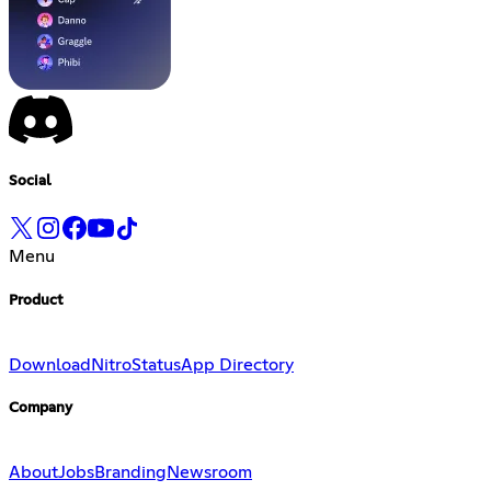
Social
Menu
Product
Download
Nitro
Status
App Directory
Company
About
Jobs
Branding
Newsroom