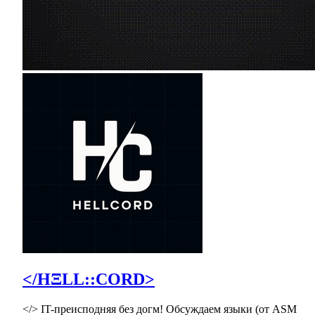
</HΞLL::CORD>
</> IT-преисподняя без догм! Обсуждаем языки (от ASM