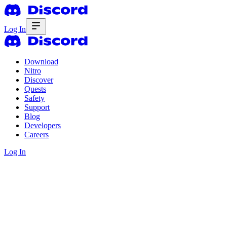
Log In
Download
Nitro
Discover
Quests
Safety
Support
Blog
Developers
Careers
Log In