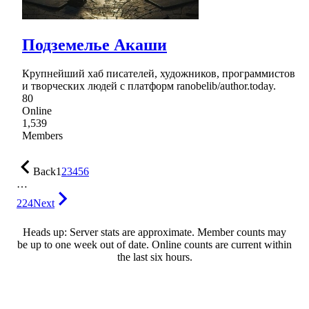
Подземелье Акаши
Крупнейший хаб писателей, художников, программистов
и творческих людей с платформ ranobelib/author.today.
80
Online
1,539
Members
Back
1
2
3
4
5
6
…
224
Next
Heads up: Server stats are approximate. Member counts may
be up to one week out of date. Online counts are current within
the last six hours.