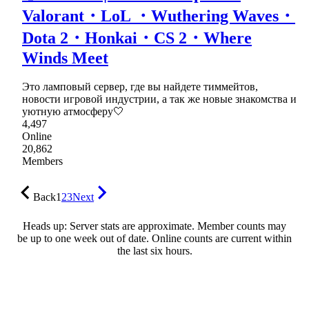
Valorant・LoL ・Wuthering Waves・
Dota 2・Honkai・CS 2・Where
Winds Meet
Это ламповый сервер, где вы найдете тиммейтов,
новости игровой индустрии, а так же новые знакомства и
уютную атмосферу🤍
4,497
Online
20,862
Members
Back
1
2
3
Next
Heads up: Server stats are approximate. Member counts may
be up to one week out of date. Online counts are current within
the last six hours.