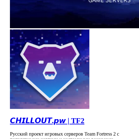
𝘾𝙃𝙄𝙇𝙇𝙊𝙐𝙏.𝙥𝙬 | TF2
Русский проект игровых серверов Team Fortress 2 с