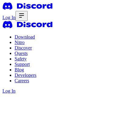
Log In
Download
Nitro
Discover
Quests
Safety
Support
Blog
Developers
Careers
Log In