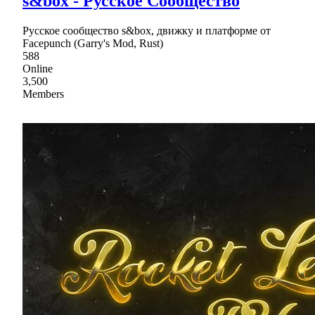
s&box - Русское Сообщество
Русское сообщество s&box, движку и платформе от
Facepunch (Garry's Mod, Rust)
588
Online
3,500
Members