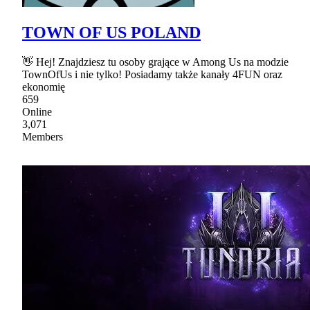
TOWN OF US POLAND
👋 Hej! Znajdziesz tu osoby grające w Among Us na modzie
TownOfUs i nie tylko! Posiadamy także kanały 4FUN oraz
ekonomię
659
Online
3,071
Members