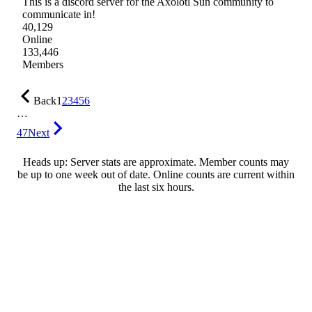
This is a discord server for the Axolotl Sun community to
communicate in!
40,129
Online
133,446
Members
Back
1
2
3
4
5
6
…
47
Next
Heads up: Server stats are approximate. Member counts may
be up to one week out of date. Online counts are current within
the last six hours.