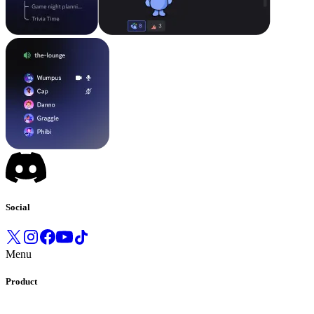
Social
Menu
Product