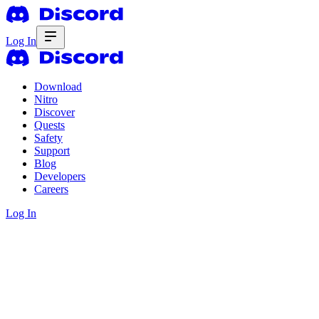
Log In
Download
Nitro
Discover
Quests
Safety
Support
Blog
Developers
Careers
Log In