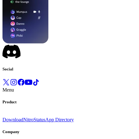
Social
Menu
Product
Download
Nitro
Status
App Directory
Company