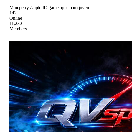
Mineperry Apple ID game apps bản quyền
142
Online
11,232
Members