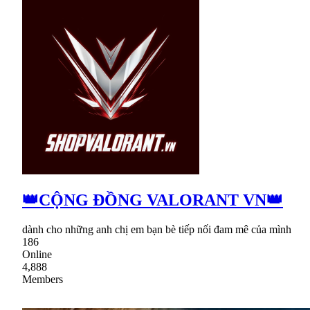
👑CỘNG ĐỒNG VALORANT VN👑
dành cho những anh chị em bạn bè tiếp nối đam mê của mình
186
Online
4,888
Members