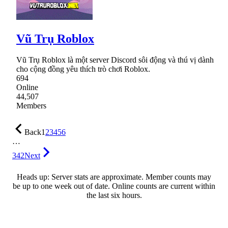
Vũ Trụ Roblox
Vũ Trụ Roblox là một server Discord sôi động và thú vị dành
cho cộng đồng yêu thích trò chơi Roblox.
694
Online
44,507
Members
Back
1
2
3
4
5
6
…
342
Next
Heads up: Server stats are approximate. Member counts may
be up to one week out of date. Online counts are current within
the last six hours.