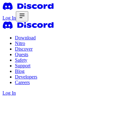
Log In
Download
Nitro
Discover
Quests
Safety
Support
Blog
Developers
Careers
Log In