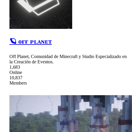
🪐 ᴏғғ ᴘʟᴀɴᴇᴛ
Off Planet, Comunidad de Minecraft y Studio Especializado en
la Creación de Eventos.
1,683
Online
10,837
Members