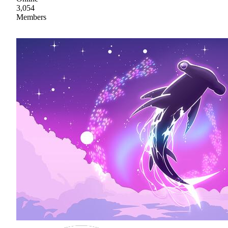
3,054
Members