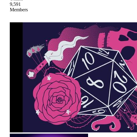
9,591
Members