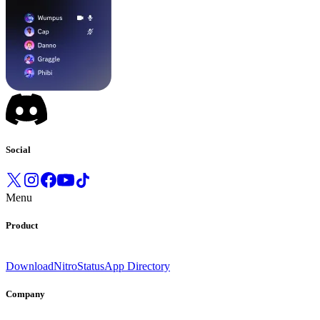
Social
Menu
Product
Download
Nitro
Status
App Directory
Company