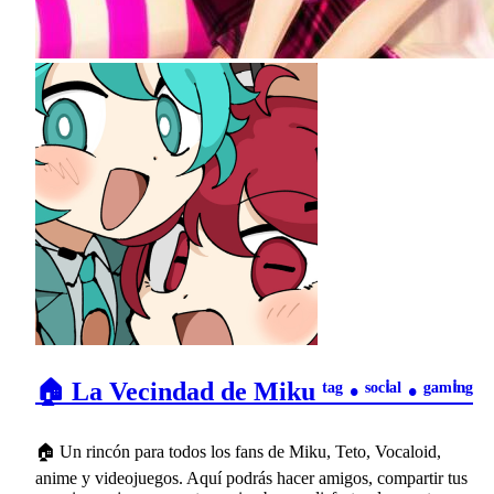
🏠 La Vecindad de Miku ᵗᵃᵍ • ˢᵒᶜⁱᵃˡ • ᵍᵃᵐⁱⁿᵍ
🏠 Un rincón para todos los fans de Miku, Teto, Vocaloid,
anime y videojuegos. Aquí podrás hacer amigos, compartir tus