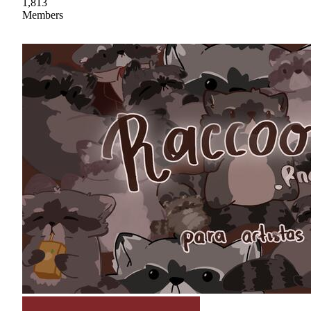
1,813
Members