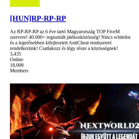
[HUN]RP-RP-RP
Az RP-RP-RP az 6 éve tartó Magyarország TOP FiveM
szervere! 40.000+ regisztrált játékosközösség! Nincs whitelist
és a legerősebben kifejlesztett AntiCheat rendszerrel
rendelkezünk! Csatlakozz és légy része a közösségnek!
3,435
Online
18,008
Members