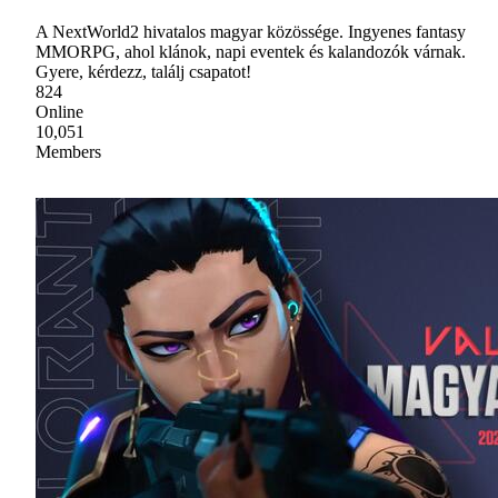
A NextWorld2 hivatalos magyar közössége. Ingyenes fantasy
MMORPG, ahol klánok, napi eventek és kalandozók várnak.
Gyere, kérdezz, találj csapatot!
824
Online
10,051
Members