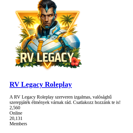
RV Legacy Roleplay
A RV Legacy Roleplay szerveren izgalmas, valósághű
szerepjáték élmények várnak rád. Csatlakozz hozzánk te is!
2,560
Online
20,131
Members