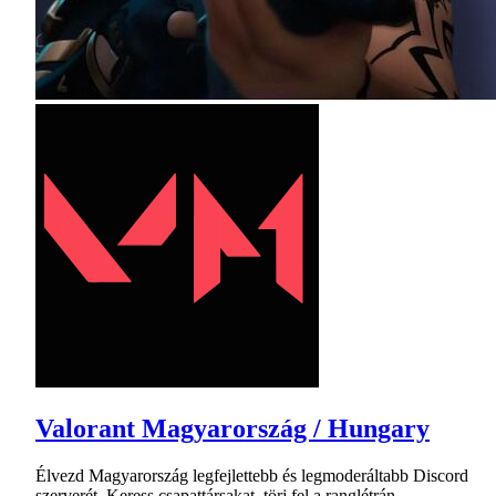
Valorant Magyarország / Hungary
Élvezd Magyarország legfejlettebb és legmoderáltabb Discord
szerverét. Keress csapattársakat, törj fel a ranglétrán