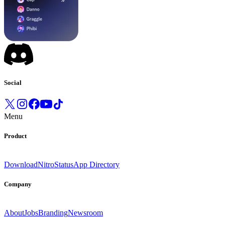
Social
Menu
Product
Download
Nitro
Status
App Directory
Company
About
Jobs
Branding
Newsroom