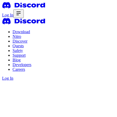
Log In
Download
Nitro
Discover
Quests
Safety
Support
Blog
Developers
Careers
Log In