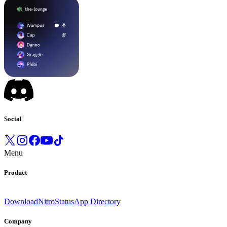
Social
Menu
Product
Download
Nitro
Status
App Directory
Company