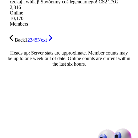
czekaj i wbijaj! Stwórzmy coś legendarnego! CS2 TAG
2,316
Online
10,170
Members
Back
1
2
3
4
5
Next
Heads up: Server stats are approximate. Member counts may
be up to one week out of date. Online counts are current within
the last six hours.