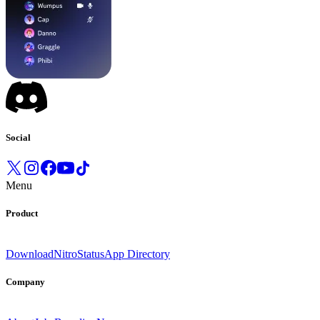
Social
Menu
Product
Download
Nitro
Status
App Directory
Company