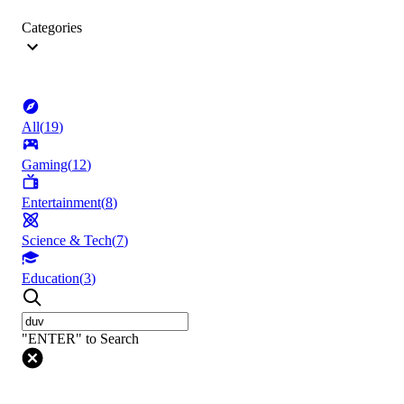
Categories
All
(
19
)
Gaming
(
12
)
Entertainment
(
8
)
Science & Tech
(
7
)
Education
(
3
)
"ENTER" to Search