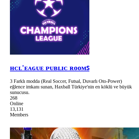
ʜᴄʟ'ᴇᴀɢᴜᴇ ᴘᴜʙʟɪᴄ ʀᴏᴏᴍꜱ
3 Farklı modda (Real Soccer, Futsal, Duvarlı Oto-Power)
eğlence imkanı sunan, Haxball Türkiye'nin en köklü ve büyük
sunucusu.
268
Online
13,131
Members