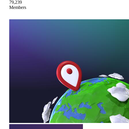
79,239
Members