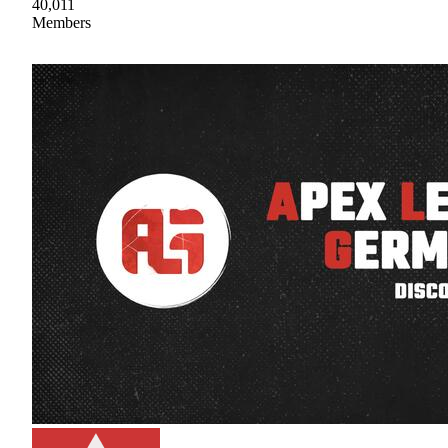
40,011
Members