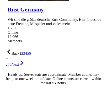
Rust Germany
Wir sind die größte deutsche Rust Community. Hier findest du
neue Freunde, Mitspieler und vieles mehr.
1,232
Online
12,966
Members
Back
1
2
3
4
5
6
…
275
Next
Heads up: Server stats are approximate. Member counts may
be up to one week out of date. Online counts are current within
the last six hours.