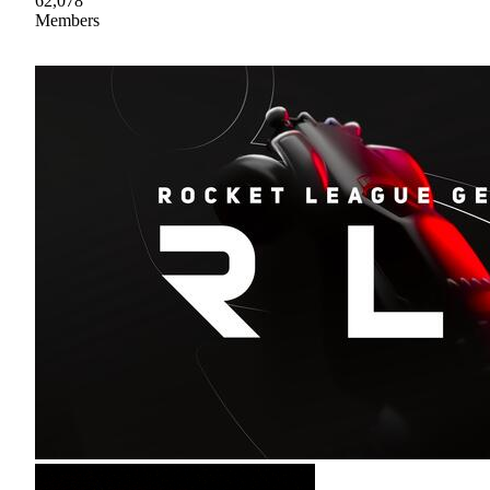
62,078
Members