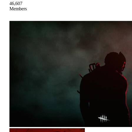
46,607
Members