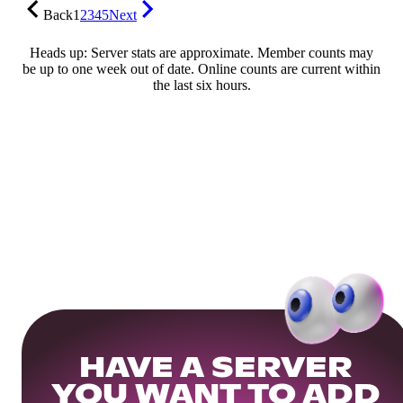
Back
1
2
3
4
5
Next
Heads up: Server stats are approximate. Member counts may
be up to one week out of date. Online counts are current within
the last six hours.
HAVE A SERVER
YOU WANT TO ADD