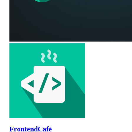
FrontendCafé