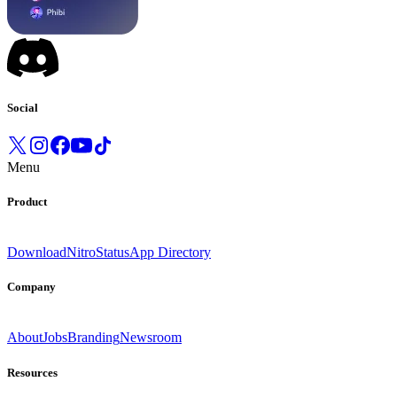
Social
Menu
Product
Download
Nitro
Status
App Directory
Company
About
Jobs
Branding
Newsroom
Resources