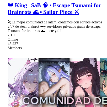
👑 King | SaB 🧠 • Escape Tsunami for
Brainrots 🌊 • Sailor Piece ⚔
🥇La mejor comunidad de latam, contamos con sorteos activos
24/7 de steal brainrot 🦈y servidores privados gratis de escapa
Tsunami for brainrots 🌊 unete ya!!
2,111
Online
45,227
Members