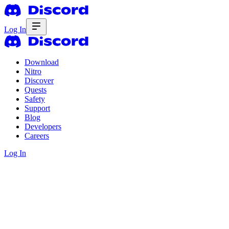
Log In
Download
Nitro
Discover
Quests
Safety
Support
Blog
Developers
Careers
Log In