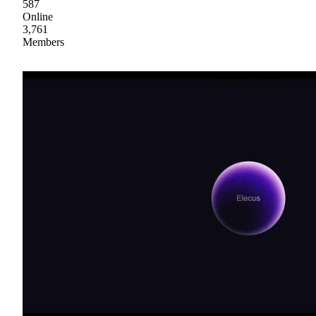
587
Online
3,761
Members