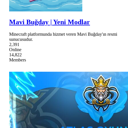
Mavi Buğday | Yeni Modlar
Minecraft platformunda hizmet veren Mavi Buğday'ın resmi
sunucusudur.
2,391
Online
14,822
Members