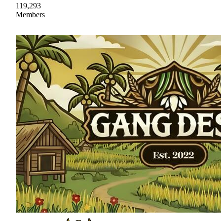
119,293
Members