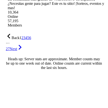
¿Necesitas gente para jugar? Este es tu sitio! |Sorteos, eventos y
mas!
10,364
Online
57,195
Members
Back
1
2
3
4
5
6
…
27
Next
Heads up: Server stats are approximate. Member counts may
be up to one week out of date. Online counts are current within
the last six hours.