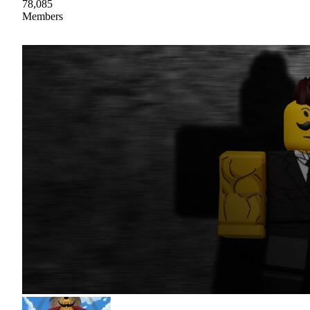
78,085
Members