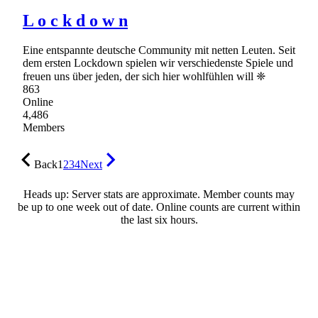
L o c k d o w n
Eine entspannte deutsche Community mit netten Leuten. Seit
dem ersten Lockdown spielen wir verschiedenste Spiele und
freuen uns über jeden, der sich hier wohlfühlen will ❈
863
Online
4,486
Members
Back
1
2
3
4
Next
Heads up: Server stats are approximate. Member counts may
be up to one week out of date. Online counts are current within
the last six hours.