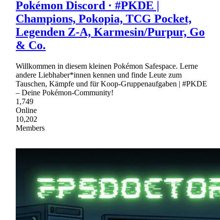
Pokémon Discord · #PKDE |
Champions, Pokopia, TCG Pocket,
Legenden Z-A, Karmesin/Purpur, Go
& Co.
Willkommen in diesem kleinen Pokémon Safespace. Lerne
andere Liebhaber*innen kennen und finde Leute zum
Tauschen, Kämpfe und für Koop-Gruppenaufgaben | #PKDE
– Deine Pokémon-Community!
1,749
Online
10,202
Members