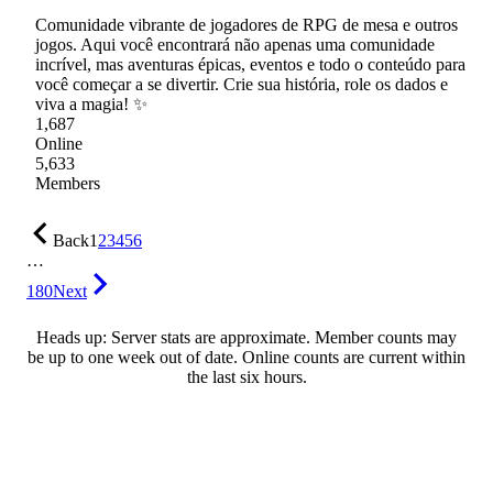
Comunidade vibrante de jogadores de RPG de mesa e outros
jogos. Aqui você encontrará não apenas uma comunidade
incrível, mas aventuras épicas, eventos e todo o conteúdo para
você começar a se divertir. Crie sua história, role os dados e
viva a magia! ✨
1,687
Online
5,633
Members
Back
1
2
3
4
5
6
…
180
Next
Heads up: Server stats are approximate. Member counts may
be up to one week out of date. Online counts are current within
the last six hours.