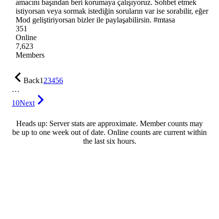
amacını başından beri korumaya çalışıyoruz. Sohbet etmek
istiyorsan veya sormak istediğin soruların var ise sorabilir, eğer
Mod geliştiriyorsan bizler ile paylaşabilirsin. #mtasa
351
Online
7,623
Members
Back
1
2
3
4
5
6
…
10
Next
Heads up: Server stats are approximate. Member counts may
be up to one week out of date. Online counts are current within
the last six hours.