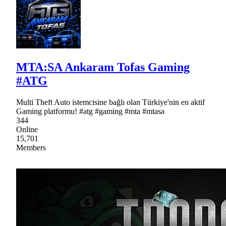
MTA:SA Ankaram Tofas Gaming
#ATG
Multi Theft Auto istemcisine bağlı olan Türkiye'nin en aktif
Gaming platformu! #atg #gaming #mta #mtasa
344
Online
15,701
Members