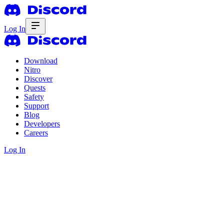
Log In
Download
Nitro
Discover
Quests
Safety
Support
Blog
Developers
Careers
Log In