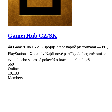
GamerHub CZ/SK
🎮 GamerHub CZ/SK spojuje hráče napříč platformami — PC,
PlayStation a Xbox. 🔍 Najdi nové parťáky do her, zúčastni se
eventů nebo si prostě pokecáš o hrách, které miluješ.
560
Online
10,133
Members