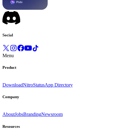
Social
Menu
Product
Download
Nitro
Status
App Directory
Company
About
Jobs
Branding
Newsroom
Resources