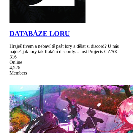
DATABÁZE LORU
Hraješ fivem a nebaví tě psát lory a dělat si discord? U nás
najdeš jak lory tak frakční discordy. - Just Projects CZ/SK
316
Online
4,526
Members