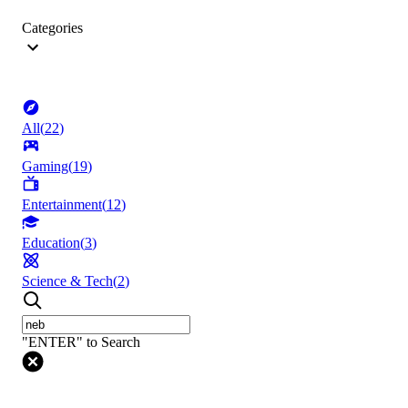
Categories
All
(
22
)
Gaming
(
19
)
Entertainment
(
12
)
Education
(
3
)
Science & Tech
(
2
)
"ENTER" to Search