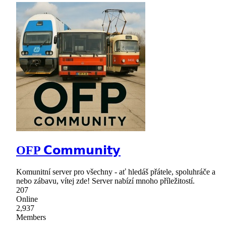
OFP 𝗖𝗼𝗺𝗺𝘂𝗻𝗶𝘁𝘆
Komunitní server pro všechny - ať hledáš přátele, spoluhráče a
nebo zábavu, vítej zde! Server nabízí mnoho příležitostí.
207
Online
2,937
Members