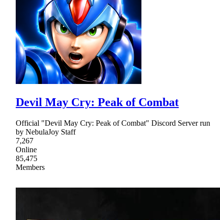
Devil May Cry: Peak of Combat
Official "Devil May Cry: Peak of Combat" Discord Server run
by NebulaJoy Staff
7,267
Online
85,475
Members