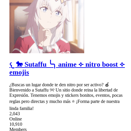
𐔌 🐎 Sutaffu ╰╮ anime ⟣ nitro boost ⟣
emojis
¿Buscas un lugar donde te den nitro por ser activo? 🍎
Bienvenido a Sutaffu ୨୧ Un sitio donde reina la libertad de
Expresión. Tenemos emojis y stickers bonitos, eventos, pocas
reglas pero directas y mucho más ⭐ ¡Forma parte de nuestra
linda familia!
2,043
Online
10,910
Members