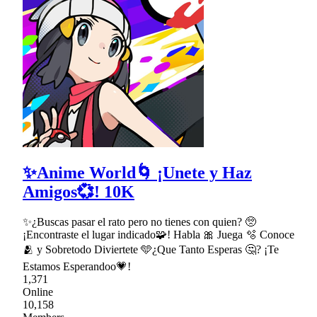
✨Anime World🌀 ¡Unete y Haz
Amigos💞! 10K
✨¿Buscas pasar el rato pero no tienes con quien? 🥺
¡Encontraste el lugar indicado🧩! Habla 🎀 Juega 🫧 Conoce
🫂 y Sobretodo Diviertete 🩵¿Que Tanto Esperas 🤔? ¡Te
Estamos Esperandoo💗!
1,371
Online
10,158