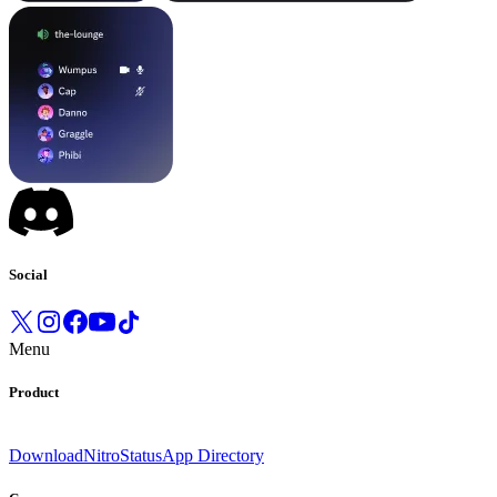
Social
Menu
Product
Download
Nitro
Status
App Directory