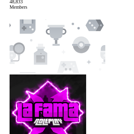
48,833
Members