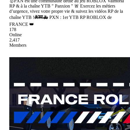
🥇PXN est une communauté dédié au jeu ROBLOX Valmoria
RP & à la chaîne YTB " Panxion " 🚨 Exercez les métiers
d’urgence, vivez votre propre vie & suivez les vidéos RP de la
chaîne YTB !🚔🚒🚑 PXN : 1er YTB RP ROBLOX de
FRANCE 👑
178
Online
2,417
Members