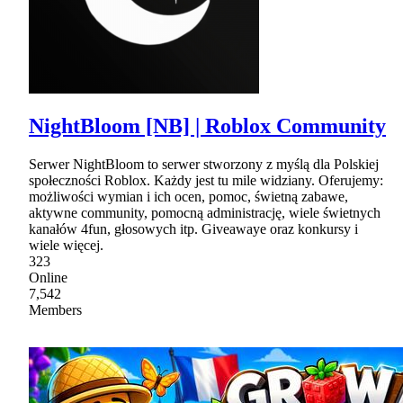
NightBloom [NB] | Roblox Community
Serwer NightBloom to serwer stworzony z myślą dla Polskiej
społeczności Roblox. Każdy jest tu mile widziany. Oferujemy:
możliwości wymian i ich ocen, pomoc, świetną zabawe,
aktywne community, pomocną administrację, wiele świetnych
kanałów 4fun, głosowych itp. Giveawaye oraz konkursy i
wiele więcej.
323
Online
7,542
Members