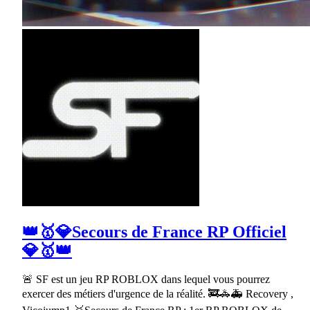
👑🥇💎Secours de France RP Officiel
💎🥇👑
🚨 SF est un jeu RP ROBLOX dans lequel vous pourrez
exercer des métiers d'urgence de la réalité. 🚒🚓🚑 Recovery ,