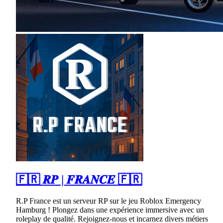
🇫🇷 𝑹𝑷 | 𝑭𝑹𝑨𝑵𝑪𝑬 🇫🇷
R.P France est un serveur RP sur le jeu Roblox Emergency
Hamburg ! Plongez dans une expérience immersive avec un
roleplay de qualité. Rejoignez-nous et incarnez divers métiers