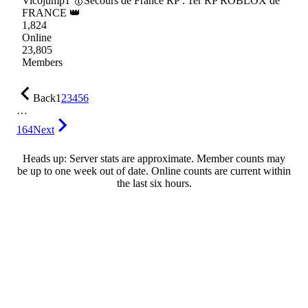
Vicojump1 🥇Secours de France RP : 1er RP ROBLOX de
FRANCE 👑
1,824
Online
23,805
Members
Back
1
2
3
4
5
6
…
164
Next
Heads up: Server stats are approximate. Member counts may
be up to one week out of date. Online counts are current within
the last six hours.