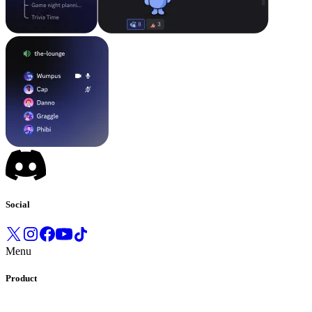
Social
Menu
Product