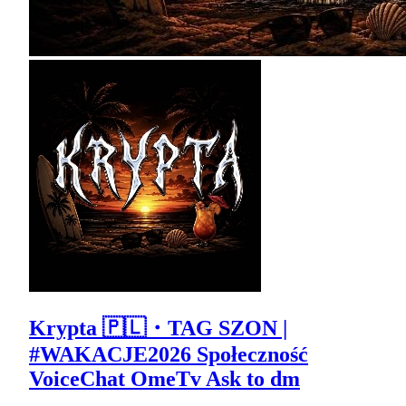
Krypta 🇵🇱・TAG SZON |
#WAKACJE2026 Społeczność
VoiceChat OmeTv Ask to dm