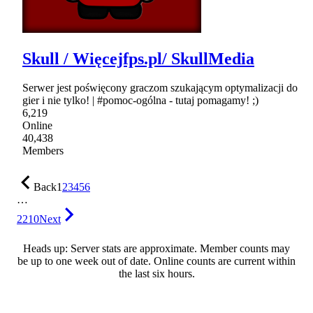
Skull / Więcejfps.pl/ SkullMedia
Serwer jest poświęcony graczom szukającym optymalizacji do
gier i nie tylko! | #pomoc-ogólna - tutaj pomagamy! ;)
6,219
Online
40,438
Members
Back
1
2
3
4
5
6
…
2210
Next
Heads up: Server stats are approximate. Member counts may
be up to one week out of date. Online counts are current within
the last six hours.