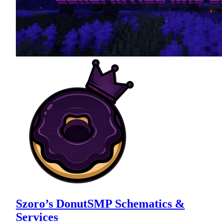
Szoro’s DonutSMP Schematics &
Services