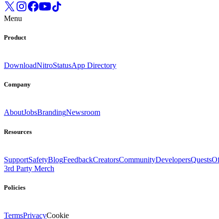
Menu
Product
Download
Nitro
Status
App Directory
Company
About
Jobs
Branding
Newsroom
Resources
Support
Safety
Blog
Feedback
Creators
Community
Developers
Quests
Of
3rd Party Merch
Policies
Terms
Privacy
Cookie