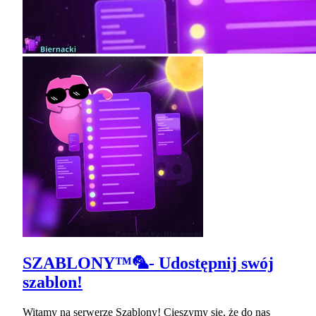
SZABLONY™🦜- Udostępnij swój
szablon!
Witamy na serwerze Szablony! Cieszymy się, że do nas