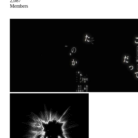
2,087
Members