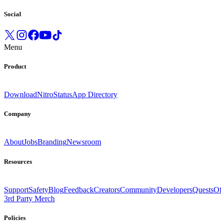
Social
Menu
Product
Download
Nitro
Status
App Directory
Company
About
Jobs
Branding
Newsroom
Resources
Support
Safety
Blog
Feedback
Creators
Community
Developers
Quests
Of
3rd Party Merch
Policies