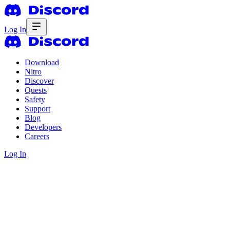
Log In
Download
Nitro
Discover
Quests
Safety
Support
Blog
Developers
Careers
Log In