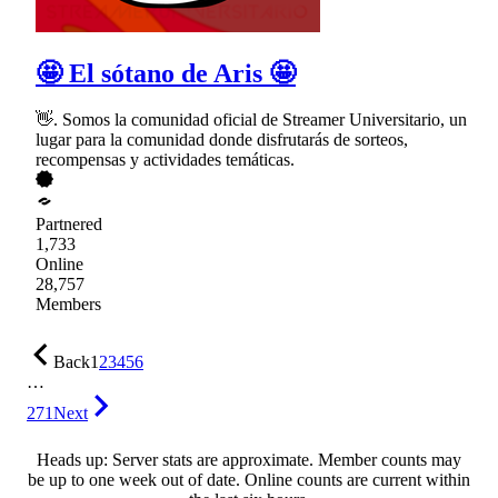
🤩 El sótano de Aris 🤩
👋. Somos la comunidad oficial de Streamer Universitario, un
lugar para la comunidad donde disfrutarás de sorteos,
recompensas y actividades temáticas.
Partnered
1,733
Online
28,757
Members
Back
1
2
3
4
5
6
…
271
Next
Heads up: Server stats are approximate. Member counts may
be up to one week out of date. Online counts are current within