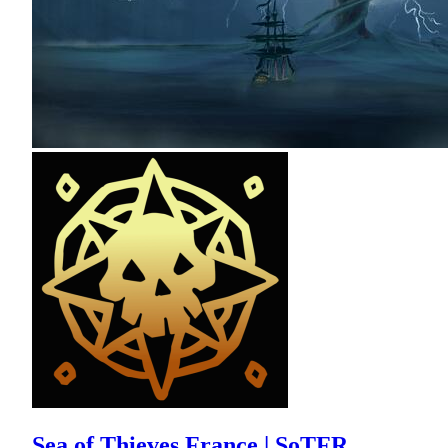
Sea of Thieves France | SoTFR