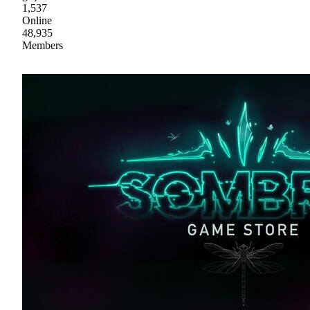
1,537
Online
48,935
Members