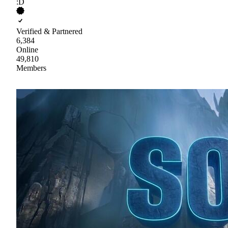
:D
Verified & Partnered
6,384
Online
49,810
Members