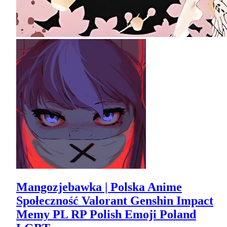
Mangozjebawka | Polska Anime
Społeczność Valorant Genshin Impact
Memy PL RP Polish Emoji Poland