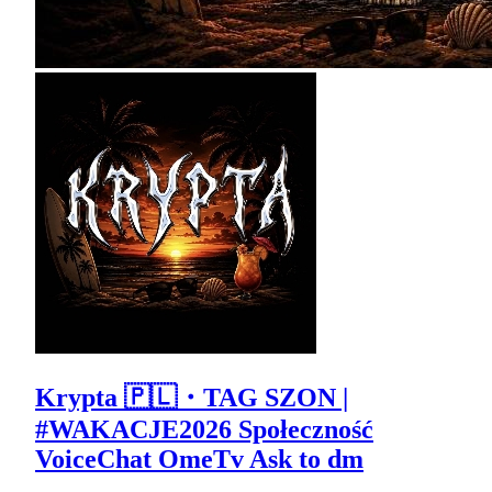
Krypta 🇵🇱・TAG SZON |
#WAKACJE2026 Społeczność
VoiceChat OmeTv Ask to dm