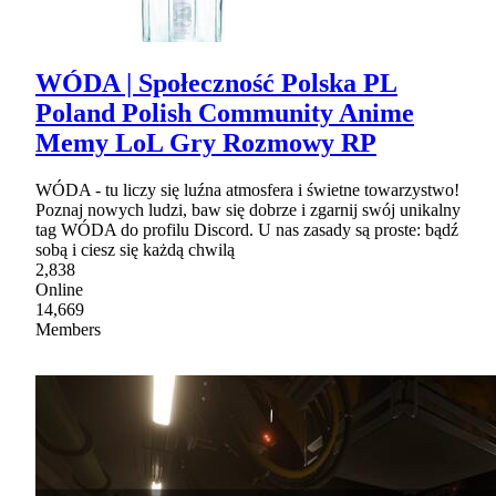
WÓDA | Społeczność Polska PL
Poland Polish Community Anime
Memy LoL Gry Rozmowy RP
WÓDA - tu liczy się luźna atmosfera i świetne towarzystwo!
Poznaj nowych ludzi, baw się dobrze i zgarnij swój unikalny
tag WÓDA do profilu Discord. U nas zasady są proste: bądź
sobą i ciesz się każdą chwilą
2,838
Online
14,669
Members