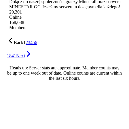
Dołącz do naszej społeczności graczy Minecraft oraz serwera
MINESTAR.GG Jesteśmy serwerem dostępym dla każdego!
29,301
Online
168,638
Members
Back
1
2
3
4
5
6
…
1841
Next
Heads up: Server stats are approximate. Member counts may
be up to one week out of date. Online counts are current within
the last six hours.