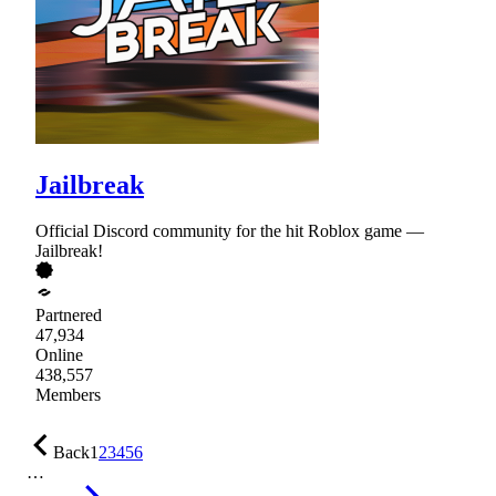
Jailbreak
Official Discord community for the hit Roblox game —
Jailbreak!
Partnered
47,934
Online
438,557
Members
Back
1
2
3
4
5
6
…