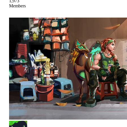
1,973
Members