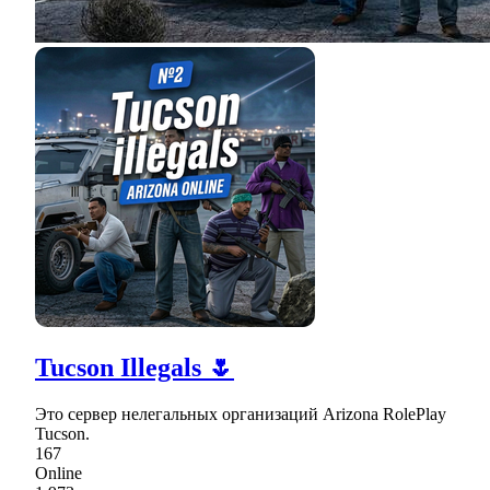
Tucson Illegals 🌷
Это сервер нелегальных организаций Arizona RolePlay
Tucson.
167
Online