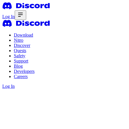
Log In
Download
Nitro
Discover
Quests
Safety
Support
Blog
Developers
Careers
Log In