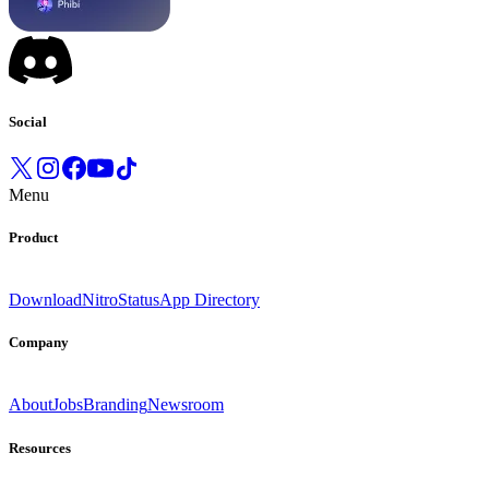
Social
Menu
Product
Download
Nitro
Status
App Directory
Company
About
Jobs
Branding
Newsroom
Resources