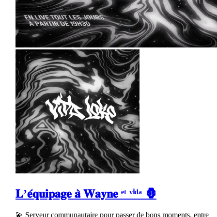
𝐋’𝐞́𝐪𝐮𝐢𝐩𝐚𝐠𝐞 𝐚̀ 𝐖𝐚𝐲𝐧𝐞 ᵉᵗ ᵛⁱᵈᵃ 🦍
💫 Serveur communautaire pour passer de bons moments, entre