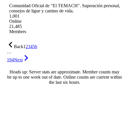
Comunidad Oficial de "El TEMACH". Superación personal,
consejos de ligue y camino de vida.
1,001
Online
21,485
Members
Back
1
2
3
4
5
6
…
194
Next
Heads up: Server stats are approximate. Member counts may
be up to one week out of date. Online counts are current within
the last six hours.