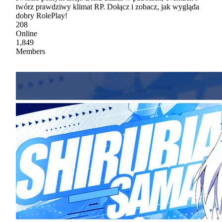
twórz prawdziwy klimat RP. Dołącz i zobacz, jak wygląda
dobry RolePlay!
208
Online
1,849
Members