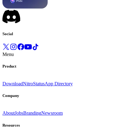
Social
Menu
Product
Download
Nitro
Status
App Directory
Company
About
Jobs
Branding
Newsroom
Resources