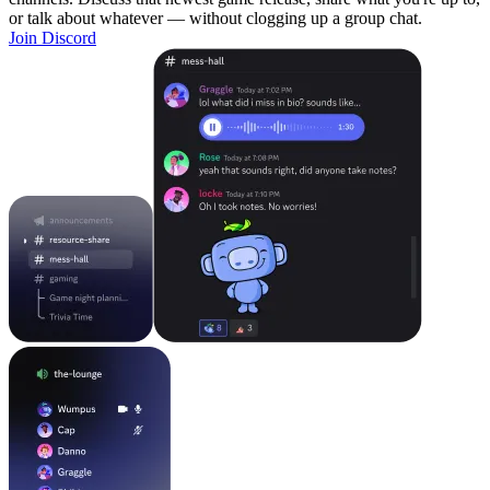
or talk about whatever — without clogging up a group chat.
Join Discord