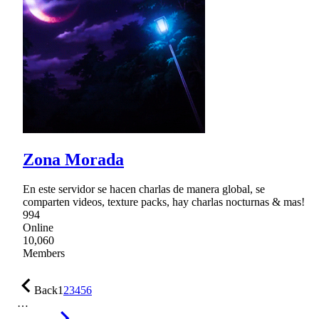
Zona Morada
En este servidor se hacen charlas de manera global, se
comparten videos, texture packs, hay charlas nocturnas & mas!
994
Online
10,060
Members
Back
1
2
3
4
5
6
…