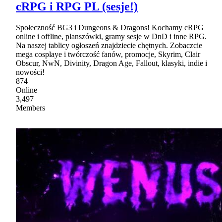
cRPG i RPG PL (sesje!)
Społeczność BG3 i Dungeons & Dragons! Kochamy cRPG
online i offline, planszówki, gramy sesje w DnD i inne RPG.
Na naszej tablicy ogłoszeń znajdziecie chętnych. Zobaczcie
mega cosplaye i twórczość fanów, promocje, Skyrim, Clair
Obscur, NwN, Divinity, Dragon Age, Fallout, klasyki, indie i
nowości!
874
Online
3,497
Members