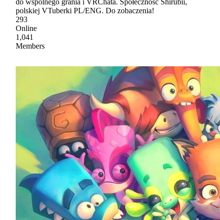
do wspólnego grania i VRChata. Społeczność Shirubii,
polskiej VTuberki PL/ENG. Do zobaczenia!
293
Online
1,041
Members