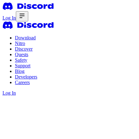
Log In
Download
Nitro
Discover
Quests
Safety
Support
Blog
Developers
Careers
Log In