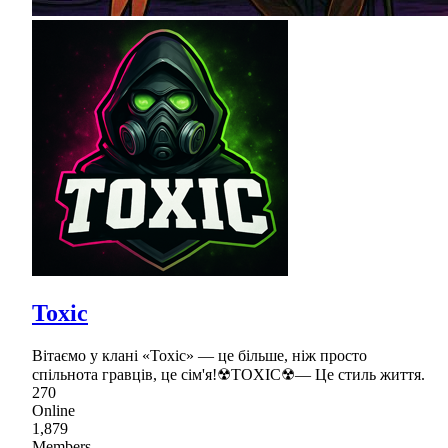
Toxic
Вітаємо у клані «Toxic» — це більше, ніж просто
спільнота гравців, це сім'я!☢TOXIC☢— Це стиль життя.
270
Online
1,879
Members