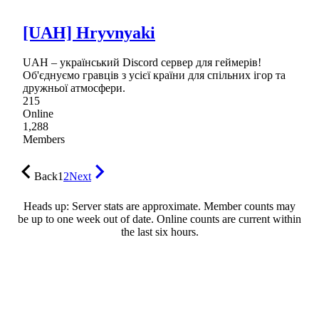
[UAH] Hryvnyaki
UAH – український Discord сервер для геймерів!
Об'єднуємо гравців з усієї країни для спільних ігор та
дружньої атмосфери.
215
Online
1,288
Members
Back
1
2
Next
Heads up: Server stats are approximate. Member counts may
be up to one week out of date. Online counts are current within
the last six hours.