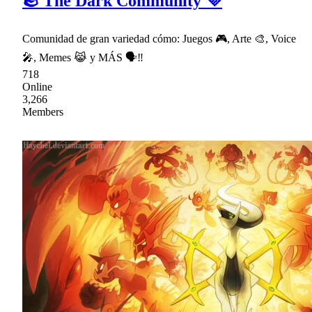
🪨 The Dark Community 💜
Comunidad de gran variedad cómo: Juegos 🎮, Arte 🎨, Voice
🎤, Memes 😹 y MÁS 🗣‼
718
Online
3,266
Members