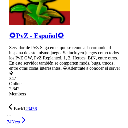
🌻PvZ - Español🌻
Servidor de PvZ Saga en el que se reune a la comunidad
hispana de este mismo juego. Se incluyen juegos como todos
los PvZ GW, PvZ Replanted, 1, 2, Heroes, BfN, entre otros.
En este servidor también se comparten mods, bugs, trucos ,
entre otras cosas interesantes. 💎Adentrate a conocer el server
💎
347
Online
2,842
Members
Back
1
2
3
4
5
6
…
74
Next