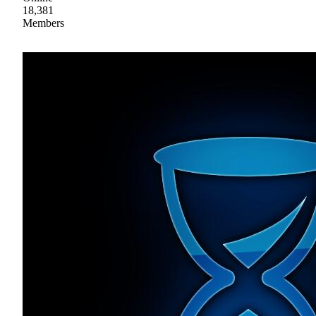
18,381
Members