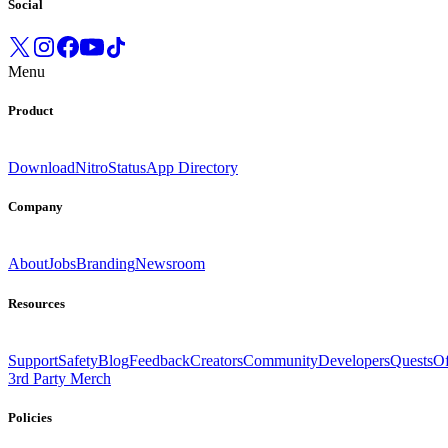
Social
Menu
Product
Download
Nitro
Status
App Directory
Company
About
Jobs
Branding
Newsroom
Resources
Support
Safety
Blog
Feedback
Creators
Community
Developers
Quests
Of
3rd Party Merch
Policies