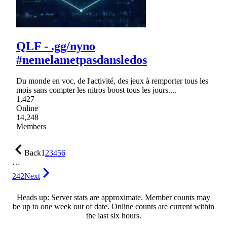
QLF - .gg/nyno
#nemelametpasdansledos
Du monde en voc, de l'activité, des jeux à remporter tous les
mois sans compter les nitros boost tous les jours....
1,427
Online
14,248
Members
Back
1
2
3
4
5
6
…
242
Next
Heads up: Server stats are approximate. Member counts may
be up to one week out of date. Online counts are current within
the last six hours.