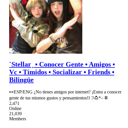
˹Stellar˼ • Conocer Gente • Amigos •
Vc • Tímidos • Socializar • Friends •
Bilingüe
👀ESP/ENG ¿No tienes amigos por internet? ¡Entra a conocer
gente de tus mismos gustos y pensamientos!꒱ ੭🍮*– ⵌ
2,471
Online
21,039
Members