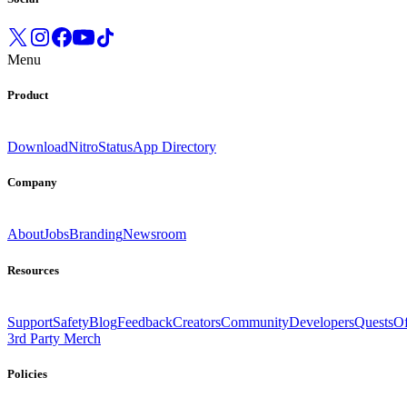
Menu
Product
Download
Nitro
Status
App Directory
Company
About
Jobs
Branding
Newsroom
Resources
Support
Safety
Blog
Feedback
Creators
Community
Developers
Quests
Of
3rd Party Merch
Policies