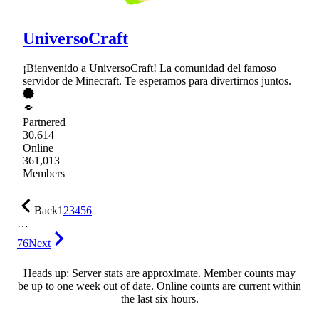
UniversoCraft
¡Bienvenido a UniversoCraft! La comunidad del famoso
servidor de Minecraft. Te esperamos para divertirnos juntos.
Partnered
30,614
Online
361,013
Members
Back
1
2
3
4
5
6
…
76
Next
Heads up: Server stats are approximate. Member counts may
be up to one week out of date. Online counts are current within
the last six hours.