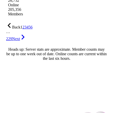
26,752
Online
205,356
Members
Back
1
2
3
4
5
6
…
229
Next
Heads up: Server stats are approximate. Member counts may
be up to one week out of date. Online counts are current within
the last six hours.