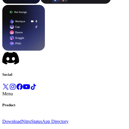
Social
Menu
Product
Download
Nitro
Status
App Directory