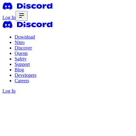
Log In
Download
Nitro
Discover
Quests
Safety
Support
Blog
Developers
Careers
Log In