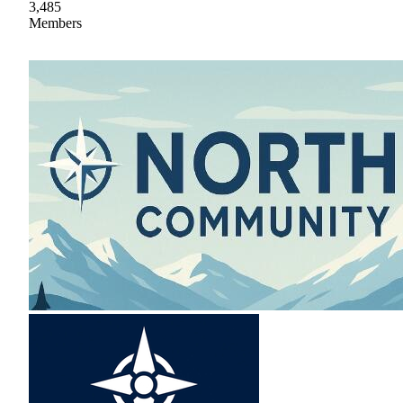
3,485
Members