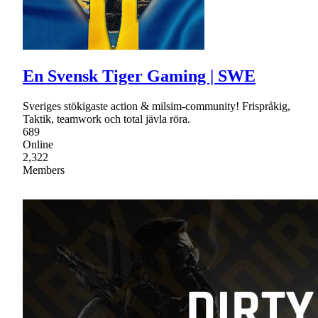
En Svensk Tiger Gaming | SWE
Sveriges stökigaste action & milsim-community! Frispråkig,
Taktik, teamwork och total jävla röra.
689
Online
2,322
Members