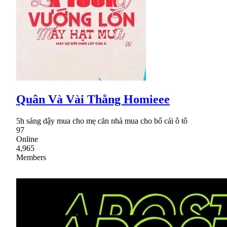
Quân Và Vài Thằng Homieee
5h sáng dậy mua cho mẹ căn nhà mua cho bố cái ô tô
97
Online
4,965
Members