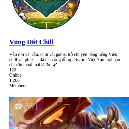
Vùng Đất Chill
Vào nói vài câu, chơi vài game, trò chuyện bằng tiếng Việt,
chill vài phút — đây là cộng đồng Discord Việt Nam nơi bạn
chỉ cần thoải mái là đủ. 🌿
120
Online
1,266
Members