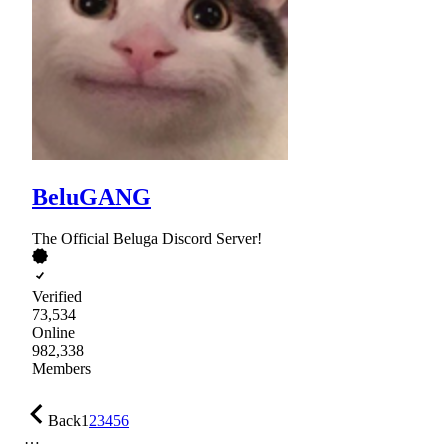
BeluGANG
The Official Beluga Discord Server!
Verified
73,534
Online
982,338
Members
Back
1
2
3
4
5
6
…