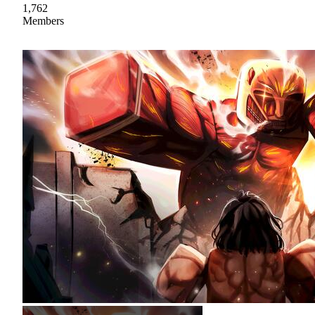
1,762
Members