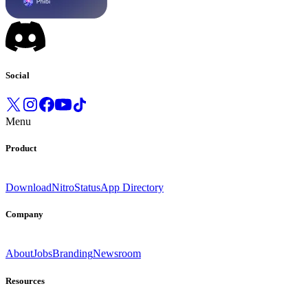
Social
Menu
Product
Download
Nitro
Status
App Directory
Company
About
Jobs
Branding
Newsroom
Resources