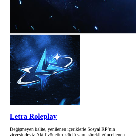
Letra Roleplay
Değişmeyen kalite, yenilenen içeriklerle Sosyal RP’nin
zirvesindeyiz.Aktif yönetim, güçlü yapı, sürekli güncellenen