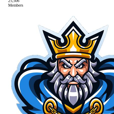
25,506
Members