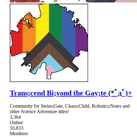
Trans;cend Bi;yond the Gay;te (*ﾟдﾟ)+
Community for Steins;Gate, Chaos;Child, Robotics;Notes and
other Science Adventure titles!
3,364
Online
10,833
Members