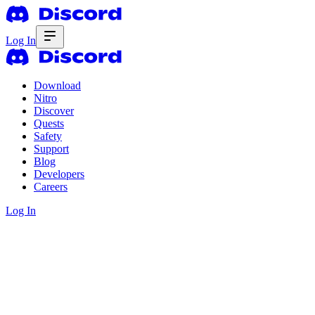
Log In
Download
Nitro
Discover
Quests
Safety
Support
Blog
Developers
Careers
Log In