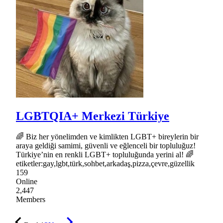
LGBTQIA+ Merkezi Türkiye
🌈 Biz her yönelimden ve kimlikten LGBT+ bireylerin bir
araya geldiği samimi, güvenli ve eğlenceli bir topluluğuz!
Türkiye’nin en renkli LGBT+ topluluğunda yerini al! 🌈
etiketler:gay,lgbt,türk,sohbet,arkadaş,pizza,çevre,güzellik
159
Online
2,447
Members