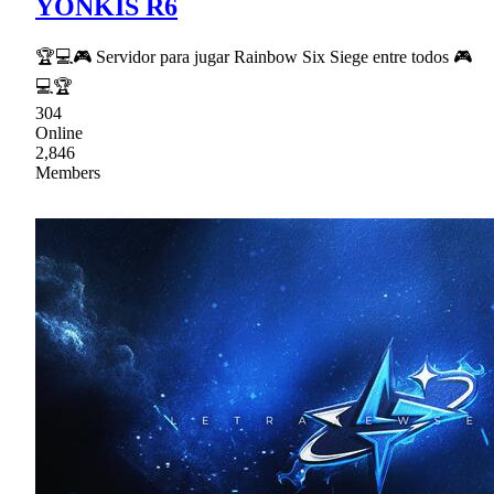
YONKIS R6
🏆💻🎮 Servidor para jugar Rainbow Six Siege entre todos 🎮
💻🏆
304
Online
2,846
Members