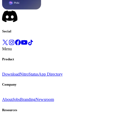
Social
Menu
Product
Download
Nitro
Status
App Directory
Company
About
Jobs
Branding
Newsroom
Resources