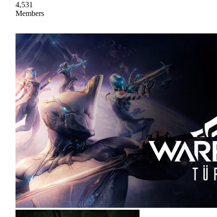
4,531
Members