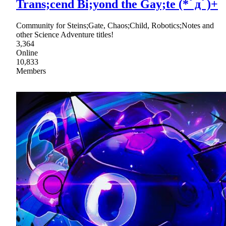
Trans;cend Bi;yond the Gay;te (*ﾟдﾟ)+
Community for Steins;Gate, Chaos;Child, Robotics;Notes and
other Science Adventure titles!
3,364
Online
10,833
Members