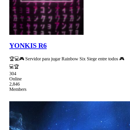
YONKIS R6
🏆💻🎮 Servidor para jugar Rainbow Six Siege entre todos 🎮
💻🏆
304
Online
2,846
Members