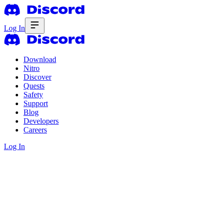
Log In
Download
Nitro
Discover
Quests
Safety
Support
Blog
Developers
Careers
Log In