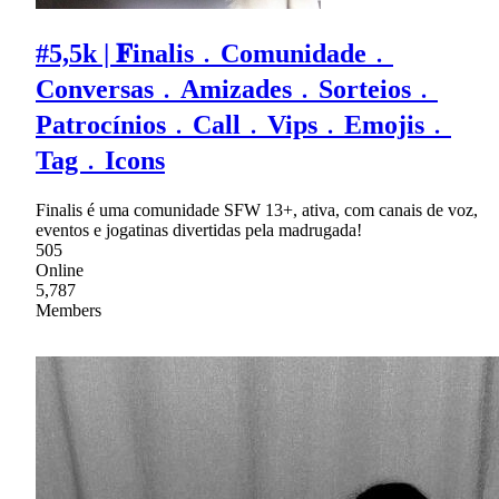
#5,5k | 𝐅inalis﹒Comunidade﹒
Conversas﹒Amizades﹒Sorteios﹒
Patrocínios﹒Call﹒Vips﹒Emojis﹒
Tag﹒Icons
Finalis é uma comunidade SFW 13+, ativa, com canais de voz,
eventos e jogatinas divertidas pela madrugada!
505
Online
5,787
Members