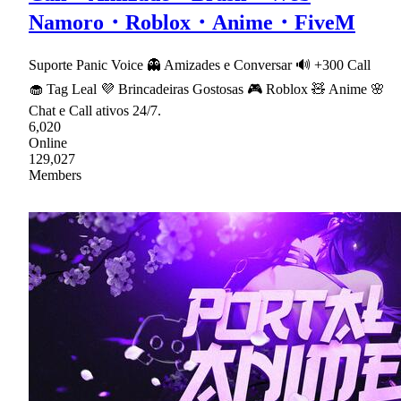
Namoro・Roblox・Anime・FiveM
Suporte Panic Voice 👻 Amizades e Conversar 🔊 +300 Call
🧁 Tag Leal 💜 Brincadeiras Gostosas 🎮 Roblox 🧸 Anime 🌸
Chat e Call ativos 24/7.
6,020
Online
129,027
Members