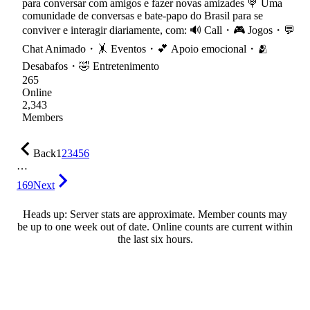
para conversar com amigos e fazer novas amizades 🍭 Uma
comunidade de conversas e bate-papo do Brasil para se
conviver e interagir diariamente, com: 🔊 Call・🎮 Jogos・💬
Chat Animado・🤸 Eventos・💕 Apoio emocional・🫂
Desabafos・🤣 Entretenimento
265
Online
2,343
Members
Back
1
2
3
4
5
6
…
169
Next
Heads up: Server stats are approximate. Member counts may
be up to one week out of date. Online counts are current within
the last six hours.