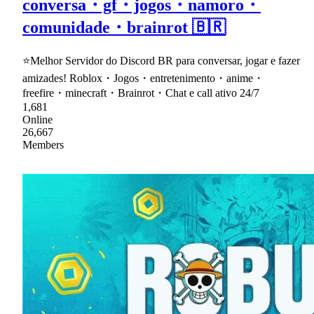
conversa・gf・jogos・namoro・
comunidade・brainrot 🇧🇷
⭐Melhor Servidor do Discord BR para conversar, jogar e fazer
amizades! Roblox・Jogos・entretenimento・anime・
freefire・minecraft・Brainrot・Chat e call ativo 24/7
1,681
Online
26,667
Members