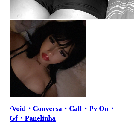
/Void・Conversa・Call・Pv On・
Gf・Panelinha
.