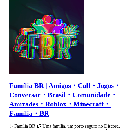
Família BR | Amigos・Call・Jogos・
Conversar・Brasil・Comunidade・
Amizades・Roblox・Minecraft・
Família・BR
✨ Família BR 🧸 Uma família, um porto seguro no Discord,