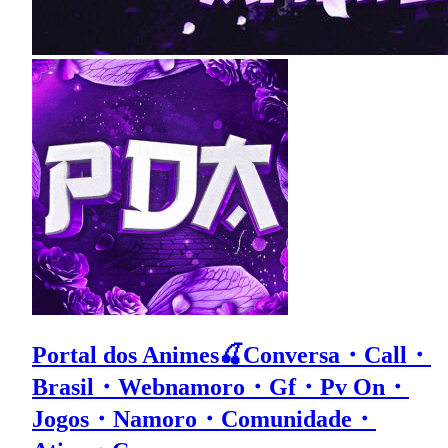
Portal dos Animes🍒Conversa・Call・
Brasil・Webnamoro・Gf・Pv On・
Jogos・Namoro・Comunidade・