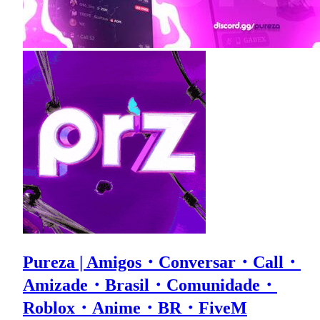
Pureza | Amigos・Conversar・Call・
Amizade・Brasil・Comunidade・
Roblox・Anime・BR・FiveM