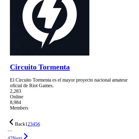
Circuito Tormenta
El Circuito Tormenta es el mayor proyecto nacional amateur
oficial de Riot Games.
2,283
Online
8,984
Members
Back
1
2
3
4
5
6
…
47
Next