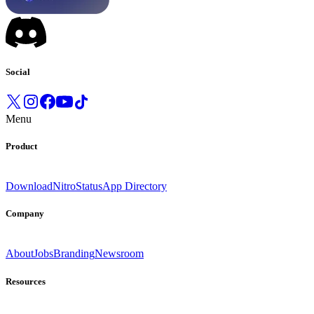
Social
Menu
Product
Download
Nitro
Status
App Directory
Company
About
Jobs
Branding
Newsroom
Resources