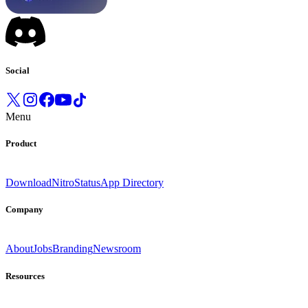
Social
Menu
Product
Download
Nitro
Status
App Directory
Company
About
Jobs
Branding
Newsroom
Resources