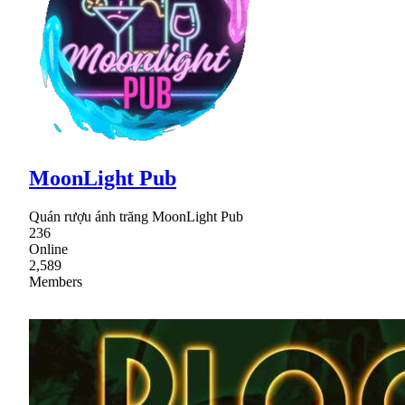
MoonLight Pub
Quán rượu ánh trăng MoonLight Pub
236
Online
2,589
Members