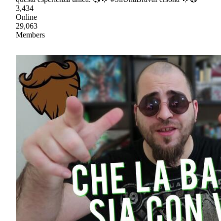
3,434
Online
29,063
Members