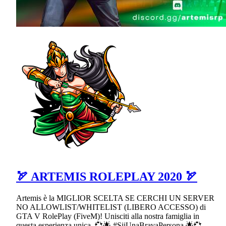
🏹 ARTEMIS ROLEPLAY 2020 🏹
Artemis è la MIGLIOR SCELTA SE CERCHI UN SERVER
NO ALLOWLIST/WHITELIST (LIBERO ACCESSO) di
GTA V RolePlay (FiveM)! Unisciti alla nostra famiglia in
questa esperienza unica. 💞🌟 #SiiUnaBravaPersona 🌟💞