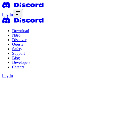
Log In
Download
Nitro
Discover
Quests
Safety
Support
Blog
Developers
Careers
Log In