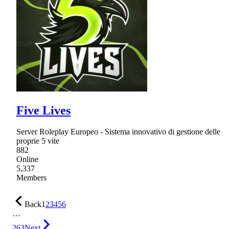
Five Lives
Server Roleplay Europeo - Sistema innovativo di gestione delle
proprie 5 vite
882
Online
5,337
Members
Back
1
2
3
4
5
6
…
263
Next