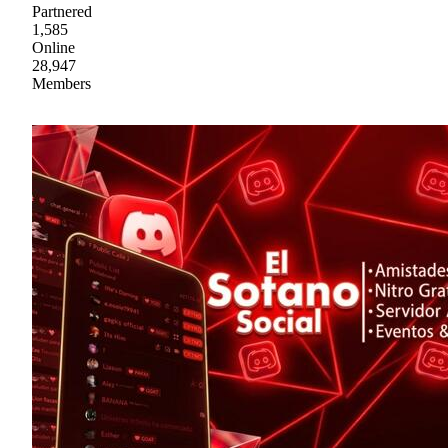
Partnered
1,585
Online
28,947
Members