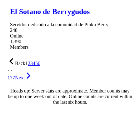
El Sotano de Berrygudos
Servidor dedicado a la comunidad de Pinku Berry
248
Online
1,390
Members
Back
1
2
3
4
5
6
…
177
Next
Heads up: Server stats are approximate. Member counts may
be up to one week out of date. Online counts are current within
the last six hours.