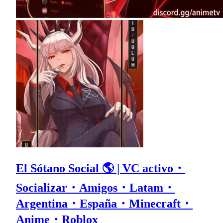
El Sótano Social 🌎 | VC activo・
Socializar・Amigos・Latam・
Argentina・España・Minecraft・
Anime・Roblox